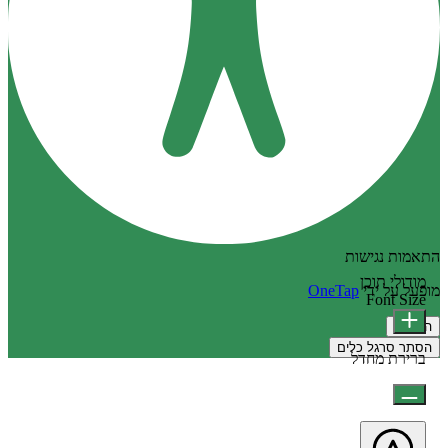
התאמות נגישות
מודולי תוכן
מופעל על ידי
OneTap
Font Size
הצהרה
הסתר סרגל כלים
ברירת מחדל