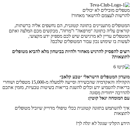
מטפלים מובילים לא יכולים
להרשות לעצמם להישאר מאחור!
המטופלים מתעניינים בתזונה קטוגנית, הם נחשפים אליה ברשתות,
קוראים עליה כתזונה “מרפאה” ו”מרזה”, מבקשים מכם המלצה ואתם
המטפלים עדיין לא מרגישים שיש לכם מספיק ידע מקצועי,
לעשות בו שימוש נכון עבור המטופלים שלכם?
רוצים להפסיק להרגיש מאחור ולהיות בביטחון מלא להביא מטופלים
לתוצאות?
מועדון המטפלים הישראלי ״טבע קלאב״
הקהילה והאקדמיה שהכשירה וסייעה ללמעלה מ-15,000 מטפלים ושוחרי
בריאות להטמיע ידע וכלים להשגת בריאות בשיטות טבעיות, מזמין אתכם
להדרכה ייחודית מסוגה
עם המומחה יגאל קוטין:
איך להשתמש בתזונה קטוגנית ככלי טיפולי מדוייק שיוביל מטופלים
לתוצאות
הידע הקליני שגוגל לא יגלה לך!