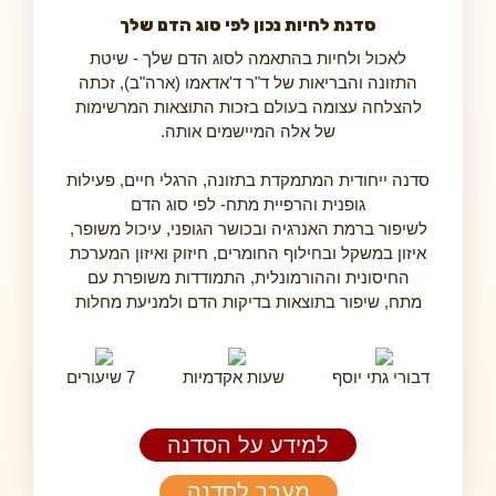
סדנת לחיות נכון לפי סוג הדם שלך
לאכול ולחיות בהתאמה לסוג הדם שלך - שיטת
התזונה והבריאות של ד"ר ד'אדאמו (ארה"ב), זכתה
להצלחה עצומה בעולם בזכות התוצאות המרשימות
של אלה המיישמים אותה.
סדנה ייחודית המתמקדת בתזונה, הרגלי חיים, פעילות
גופנית והרפיית מתח- לפי סוג הדם
לשיפור ברמת האנרגיה ובכושר הגופני, עיכול משופר,
איזון במשקל ובחילוף החומרים, חיזוק ואיזון המערכת
החיסונית וההורמונלית, התמודדות משופרת עם
מתח, שיפור בתוצאות בדיקות הדם ולמניעת מחלות
דבורי גתי יוסף
שעות אקדמיות
7 שיעורים
למידע על הסדנה
מעבר לסדנה