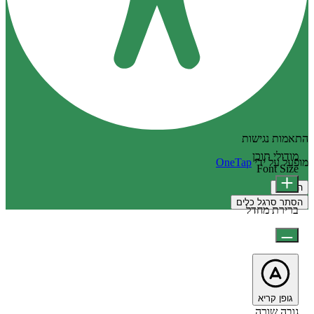
התאמות נגישות
מודולי תוכן
מופעל על ידי
OneTap
Font Size
הצהרה
הסתר סרגל כלים
ברירת מחדל
גופן קריא
גובה שורה