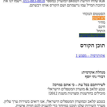
אנא שלחו הודעת ווטסאפ למועדון במספר
055-883-8818
, רשמו לנו את
כתובת המייל עמו נרשמתם ושם הקורס אותו רכשתם.
הסטטוס הנוכחי
לא רשום
מחיר
חינם
התחל
הכנס כדי להצטרף
תוכן הקורס
אקותרפיה – מפגש 1
מנהלת אקדמית:
דבורי גתי יוסף
לשירותכם בכל עת – כי אתם במרכז!
טבע קלאב & מועדון המטפלים הישראלי
מובילים בחדשנות ומצוינות משנת 2012!
בטבע קלאב ובמועדון המטפלים הישראלי, אנו רואים בשירות ערך עליון.
מערך השירות שלנו תוכנן במיוחד כדי להעניק לכם חוויה אישית,