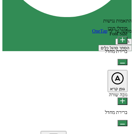
התאמות נגישות
מודולי תוכן
מופעל על ידי
OneTap
Font Size
הצהרה
הסתר סרגל כלים
ברירת מחדל
גופן קריא
גובה שורה
ברירת מחדל