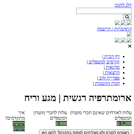
דלג לתוכן
התחברות / הרשמה
דף הבית
|
קורסים למטפלים
|
סדנאות
|
הרצאות
|
ספריית זהב
|
חנות ההטבות
|
ארומתרפיה רגשית | מגע וריח
עלות לאורחים שאינם חברי מועדון
עלות לחברי מועדון
איך
המטפלים
המטפלים
מתקדמים?
1,200 ₪
660 ₪
רכישת
הקורס
רשומים לקורס ולא מצליחים לצפות בתכנים? לחצו כאן