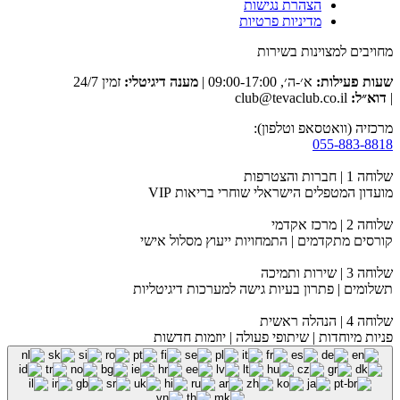
הצהרת נגישות
מדיניות פרטיות
מחויבים למצוינות בשירות
שעות פעילות:
א׳-ה׳, 09:00-17:00 |
מענה דיגיטלי:
זמין 24/7
|
דוא״ל:
club@tevaclub.co.il
מרכזיה (וואטסאפ וטלפון):
055-883-8818
שלוחה 1 | חברות והצטרפות
מועדון המטפלים הישראלי שוחרי בריאות VIP
שלוחה 2 | מרכז אקדמי
קורסים מתקדמים | התמחויות ייעוץ מסלול אישי
שלוחה 3 | שירות ותמיכה
תשלומים | פתרון בעיות גישה למערכות דיגיטליות
שלוחה 4 | הנהלה ראשית
פניות מיוחדות | שיתופי פעולה | יוזמות חדשות