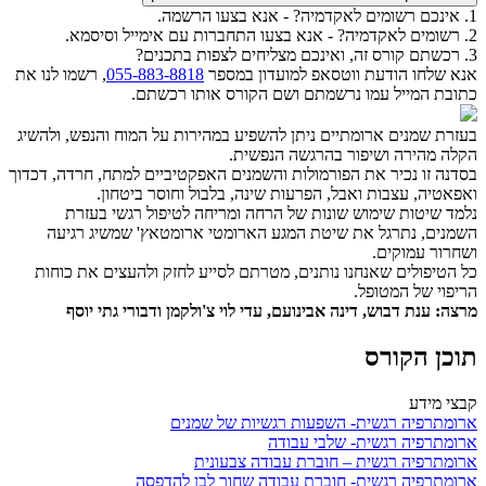
1. אינכם רשומים לאקדמיה? - אנא בצעו הרשמה.
2. רשומים לאקדמיה? - אנא בצעו התחברות עם אימייל וסיסמא.
3. רכשתם קורס זה, ואינכם מצליחים לצפות בתכנים?
אנא שלחו הודעת ווטסאפ למועדון במספר
055-883-8818
, רשמו לנו את
כתובת המייל עמו נרשמתם ושם הקורס אותו רכשתם.
בעזרת שמנים ארומתיים ניתן להשפיע במהירות על המוח והנפש, ולהשיג
הקלה מהירה ושיפור בהרגשה הנפשית.
בסדנה זו נכיר את הפורמולות והשמנים האפקטיביים למתח, חרדה, דכדוך
ואפאטיה, עצבות ואבל, הפרעות שינה, בלבול וחוסר ביטחון.
נלמד שיטות שימוש שונות של הרחה ומריחה לטיפול רגשי בעזרת
השמנים, נתרגל את שיטת המגע הארומטי ארומטאץ' שמשיג רגיעה
ושחרור עמוקים.
כל הטיפולים שאנחנו נותנים, מטרתם לסייע לחזק ולהעצים את כוחות
הריפוי של המטופל.
מרצה: ענת דבוש, דינה אבינועם, עדי לוי צ'ולקמן ודבורי גתי יוסף
תוכן הקורס
קבצי מידע
ארומתרפיה רגשית- השפעות רגשיות של שמנים
ארומתרפיה רגשית- שלבי עבודה
ארומתרפיה רגשית – חוברת עבודה צבעונית
ארומתרפיה רגשית- חוברת עבודה שחור לבן להדפסה