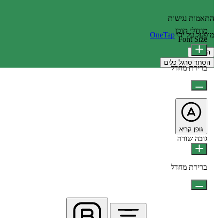
התאמות נגישות
מודולי תוכן
מופעל על ידי
OneTap
Font Size
הצהרה
הסתר סרגל כלים
ברירת מחדל
גופן קריא
גובה שורה
ברירת מחדל