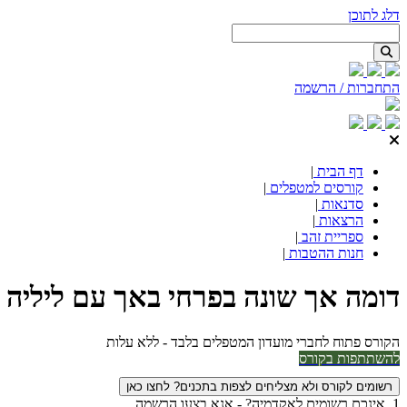
דלג לתוכן
התחברות / הרשמה
דף הבית
|
קורסים למטפלים
|
סדנאות
|
הרצאות
|
ספריית זהב
|
חנות ההטבות
|
דומה אך שונה בפרחי באך עם ליליה ג
הקורס פתוח לחברי מועדון המטפלים בלבד - ללא עלות
להשתתפות בקורס
רשומים לקורס ולא מצליחים לצפות בתכנים? לחצו כאן
1. אינכם רשומים לאקדמיה? - אנא בצעו הרשמה.