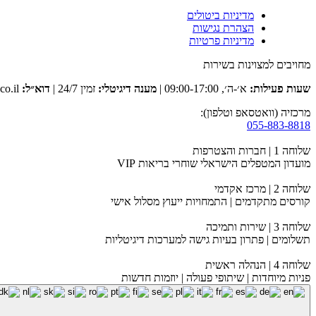
מדיניות ביטולים
הצהרת נגישות
מדיניות פרטיות
מחויבים למצוינות בשירות
שעות פעילות:
א׳-ה׳, 09:00-17:00 |
מענה דיגיטלי:
זמין 24/7 |
דוא״ל:
club@tevaclub.co.il
מרכזיה (וואטסאפ וטלפון):
055-883-8818
שלוחה 1 | חברות והצטרפות
מועדון המטפלים הישראלי שוחרי בריאות VIP
שלוחה 2 | מרכז אקדמי
קורסים מתקדמים | התמחויות ייעוץ מסלול אישי
שלוחה 3 | שירות ותמיכה
תשלומים | פתרון בעיות גישה למערכות דיגיטליות
שלוחה 4 | הנהלה ראשית
פניות מיוחדות | שיתופי פעולה | יוזמות חדשות