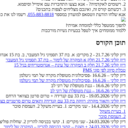
2. רשומים לאקדמיה? - אנא בצעו התחברות עם אימייל וסיסמא.
3. רכשתם קורס זה, ואינכם מצליחים לצפות בתכנים?
אנא שלחו הודעת ווטסאפ למועדון במספר
055-883-8818
, רשמו לנו את 
להפוך ממטפל כללי למומחה אמיתי!
ללמוד ממומחים איך לטפל בבעיות נשיות מורכבות
תוכן הקורס
דיון קליני 21.7.26 - 2 מקרים: א. בת 37 תסמיני גיל המעבר, ב. בת 15 אנדומטריוזיס.
דיון קליני 21.7.26 חלק א המקרה של לימור – בת 37 תסמיני גיל המעבר
דיון קליני 21.7.26 חלק ב המקרה של עינת – אנדומטריוזיס בגיל 15
טבלת סיווג לפי סוגי PMS
דיון קליני – 16.6.26 -פסיכולוגית מטופלת מקרה של תמי גיטלמן
דיון קליני – 16.6.26 -פסיכולוגית מטופלת מקרה של תמי גיטלמן
דיון קליני 16.6.26 - גננת מטופלת של רוני לב
דיון קליני 16.6.26 – גננת מטופלת של רוני לב
דיון קליני 19.05.2026 - בת 33 עם קנדידה + טרום סרטן בצוואר הרחם
דיון קליני ותאור מקרה: רווקה בת 33 עם קנדידה ותאים טרום סרטניים בצוואר הרחם
דיון קליני 14.4.2026 - שני מקרים: 1. בעיית משקל 2. העמסת סוכר
1. בעיית משקל
2. העמסת סוכר
דיון קליני 24.03.2026 - שני מקרים: 1. קושי בכניסה להריון 2. שחלות פוליציסטיות
דיון קליני 24.03.2026 + מצגת – קושי בכניסה להריון – המקרה של לימור