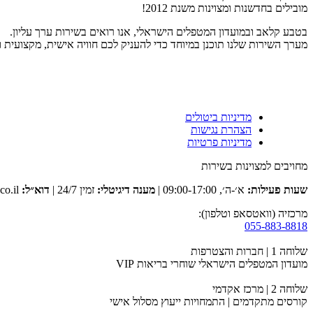
מובילים בחדשנות ומצוינות משנת 2012!
בטבע קלאב ובמועדון המטפלים הישראלי, אנו רואים בשירות ערך עליון.
מערך השירות שלנו תוכנן במיוחד כדי להעניק לכם חוויה אישית, מקצועית 
מדיניות ביטולים
הצהרת נגישות
מדיניות פרטיות
מחויבים למצוינות בשירות
שעות פעילות:
א׳-ה׳, 09:00-17:00 |
מענה דיגיטלי:
זמין 24/7 |
דוא״ל:
club@tevaclub.co.il
מרכזיה (וואטסאפ וטלפון):
055-883-8818
שלוחה 1 | חברות והצטרפות
מועדון המטפלים הישראלי שוחרי בריאות VIP
שלוחה 2 | מרכז אקדמי
קורסים מתקדמים | התמחויות ייעוץ מסלול אישי