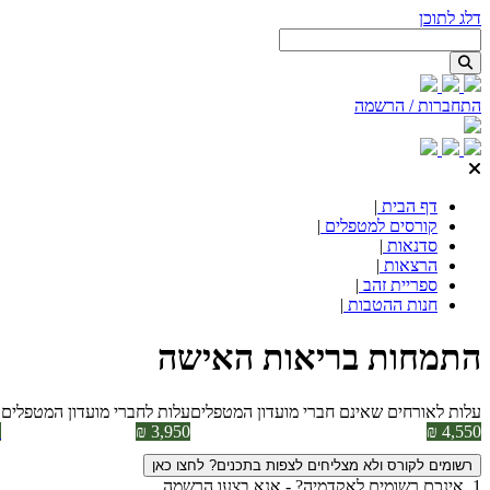
דלג לתוכן
התחברות / הרשמה
דף הבית
|
קורסים למטפלים
|
סדנאות
|
הרצאות
|
ספריית זהב
|
חנות ההטבות
|
התמחות בריאות האישה
עלות לאורחים שאינם חברי מועדון המטפלים
עלות לחברי מועדון המטפלים
א
4,550 ₪
3,950 ₪
ר
רשומים לקורס ולא מצליחים לצפות בתכנים? לחצו כאן
1. אינכם רשומים לאקדמיה? - אנא בצעו הרשמה.