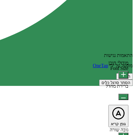
התאמות נגישות
מודולי תוכן
מופעל על ידי
OneTap
Font Size
הצהרה
הסתר סרגל כלים
ברירת מחדל
גופן קריא
גובה שורה