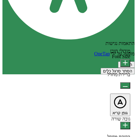
התאמות נגישות
מודולי תוכן
מופעל על ידי
OneTap
Font Size
הצהרה
הסתר סרגל כלים
ברירת מחדל
גופן קריא
גובה שורה
ברירת מחדל