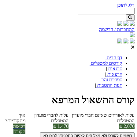
דלג לתוכן
התחברות / הרשמה
דף הבית
|
קורסים למטפלים
|
סדנאות
|
הרצאות
|
ספריית זהב
|
חנות ההטבות
|
קורס התשאול המרפא
עלות לאורחים שאינם חברי מועדון
עלות לחברי מועדון
איך
המטפלים
המטפלים
מתקדמים?
2,070 ₪
1,470 ₪
רכישת
הקורס
רשומים לקורס ולא מצליחים לצפות בתכנים? לחצו כאן