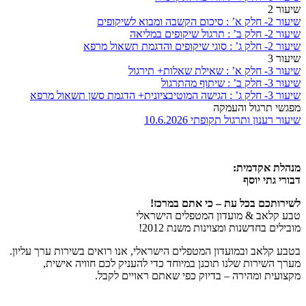
שיעור 2
שיעור 2- חלק א’ : סיכום הקשבה ומבוא לשיקופים
שיעור 2- חלק ב’ : תרגול שיקופים במליאה
שיעור 2- חלק ג’ : סוגי שיקופים והדגמת תשאול מרפא
שיעור 3
שיעור 3- חלק א’ : שאילת שאלות+ תירגול
שיעור 3- חלק ב’ : שיתוף מהתרגול
שיעור 3- חלק ג’ : הגישה המוטיבציונית+ הדגמת סשן תשאול מרפא
מפגשי תרגול והעמקה
שיעור רענון ותרגול תקופתי 10.6.2026
מנהלת אקדמית:
דבורי גתי יוסף
לשירותכם בכל עת – כי אתם במרכז!
טבע קלאב & מועדון המטפלים הישראלי
מובילים בחדשנות ומצוינות משנת 2012!
בטבע קלאב ובמועדון המטפלים הישראלי, אנו רואים בשירות ערך עליון.
מערך השירות שלנו תוכנן במיוחד כדי להעניק לכם חוויה אישית,
מקצועית ומהירה – בדיוק כפי שאתם ראויים לקבל.