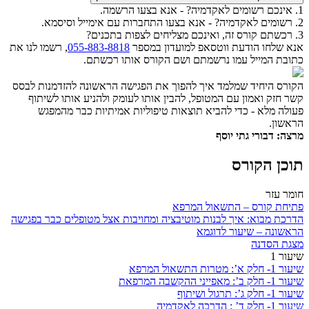
1. אינכם רשומים לאקדמיה? - אנא בצעו הרשמה.
2. רשומים לאקדמיה? - אנא בצעו התחברות עם אימייל וסיסמא.
3. רכשתם קורס זה, ואינכם מצליחים לצפות בתכנים?
אנא שלחו הודעת ווטסאפ למועדון במספר
055-883-8818
, רשמו לנו את
כתובת המייל עמו נרשמתם ושם הקורס אותו רכשתם.
הקורס היחיד שמלמד איך להפוך את הפגישה הראשונה להזדמנות לבסס
קשר חזק ואמון עם המטופל, להבין אותו לעומק ולהניע אותו לשיתוף
פעולה מלא - כדי להביא תוצאות טיפוליות אמיתיות כבר מהמפגש
הראשון.
מרצה: דבורי גתי יוסף
תוכן הקורס
חומר עזר
פתיחת קורס – התשאול המרפא
הדרכת מבוא: איך לבנות מוטיבציה ומחויבות אצל מטופלים כבר בפגישה
הראשונה – שיעור לדוגמא
מצגת הסדנה
שיעור 1
שיעור 1- חלק א’: מטרות התשאול המרפא
שיעור 1- חלק ב’: מאפייני ההקשבה המרפאת
שיעור 1- חלק ג’: תרגול ושיתוף
שיעור 1- חלק ד’ : הדרכה לאקדמיה