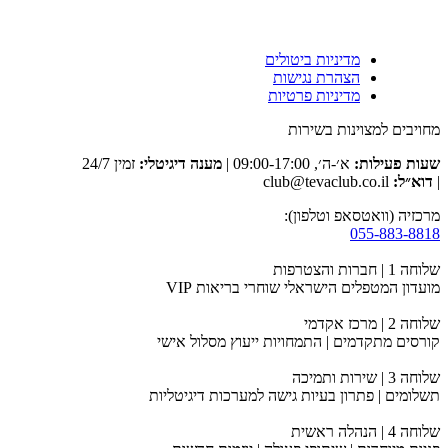
מדיניות ביטולים
הצהרת נגישות
מדיניות פרטיות
מחויבים למצוינות בשירות
שעות פעילות:
א׳-ה׳, 09:00-17:00 |
מענה דיגיטלי:
זמין 24/7
|
דוא״ל:
club@tevaclub.co.il
מרכזיה (וואטסאפ וטלפון):
055-883-8818
שלוחה 1 | חברות והצטרפות
מועדון המטפלים הישראלי שוחרי בריאות VIP
שלוחה 2 | מרכז אקדמי
קורסים מתקדמים | התמחויות ייעוץ מסלול אישי
שלוחה 3 | שירות ותמיכה
תשלומים | פתרון בעיות גישה למערכות דיגיטליות
שלוחה 4 | הנהלה ראשית