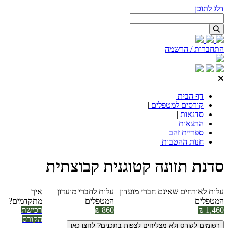
דלג לתוכן
התחברות / הרשמה
דף הבית
|
קורסים למטפלים
|
סדנאות
|
הרצאות
|
ספריית זהב
|
חנות ההטבות
|
סדנת תזונה קטוגנית קבוצתית
עלות לאורחים שאינם חברי מועדון
עלות לחברי מועדון
איך
המטפלים
המטפלים
מתקדמים?
1,460 ₪
860 ₪
רכישת
הקורס
רשומים לקורס ולא מצליחים לצפות בתכנים? לחצו כאן