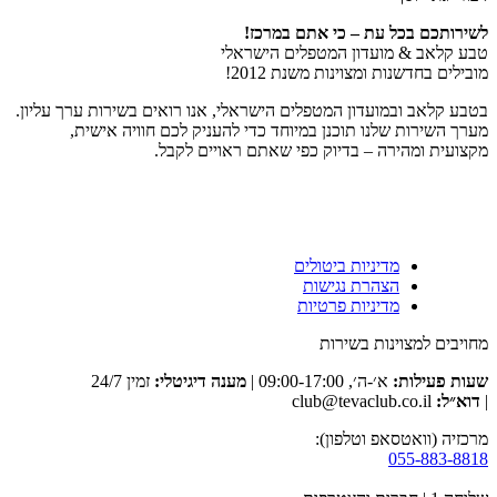
לשירותכם בכל עת – כי אתם במרכז!
טבע קלאב & מועדון המטפלים הישראלי
מובילים בחדשנות ומצוינות משנת 2012!
בטבע קלאב ובמועדון המטפלים הישראלי, אנו רואים בשירות ערך עליון.
מערך השירות שלנו תוכנן במיוחד כדי להעניק לכם חוויה אישית,
מקצועית ומהירה – בדיוק כפי שאתם ראויים לקבל.
מדיניות ביטולים
הצהרת נגישות
מדיניות פרטיות
מחויבים למצוינות בשירות
שעות פעילות:
א׳-ה׳, 09:00-17:00 |
מענה דיגיטלי:
זמין 24/7
|
דוא״ל:
club@tevaclub.co.il
מרכזיה (וואטסאפ וטלפון):
055-883-8818