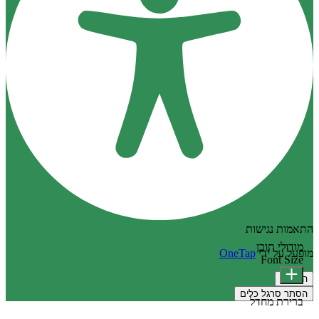
התאמות נגישות
מודולי תוכן
מופעל על ידי
OneTap
Font Size
הצהרה
הסתר סרגל כלים
ברירת מחדל