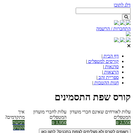
דלג לתוכן
התחברות / הרשמה
דף הבית
|
קורסים למטפלים
|
סדנאות
|
הרצאות
|
ספריית זהב
|
חנות ההטבות
|
קורס שפת התסמינים​
עלות לאורחים שאינם חברי מועדון
עלות לחברי מועדון
איך
המטפלים
המטפלים
מתקדמים?
2,550 ₪
1,950 ₪
רכישת
הקורס
רשומים לקורס ולא מצליחים לצפות בתכנים? לחצו כאן