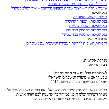
שיעור 7 חלק ג – סיכומים אישיים ועדויות
שיעור 7 חלק ד – הצגת טבלת גופנפש מורחבת – איך לשלב בטיפול
בנק שאלות
טבלת גוף-נפש מאוחדת
בנק שאלות – שפת התחושות
בנק שאלות- שפת הרגשות
בנק שאלות לתסמין בצד ימין
בנק שאלות לתסמין בצד שמאל
עבודה מעשית
תזכורות חשובות לקראת העבודה המעשית עם מטופלים
מנהלת אקדמית:
דבורי גתי יוסף
לשירותכם בכל עת – כי אתם במרכז!
טבע קלאב & מועדון המטפלים הישראלי
מובילים בחדשנות ומצוינות משנת 2012!
בטבע קלאב ובמועדון המטפלים הישראלי, אנו רואים בשירות ערך עליון.
מערך השירות שלנו תוכנן במיוחד כדי להעניק לכם חוויה אישית,
מקצועית ומהירה – בדיוק כפי שאתם ראויים לקבל.