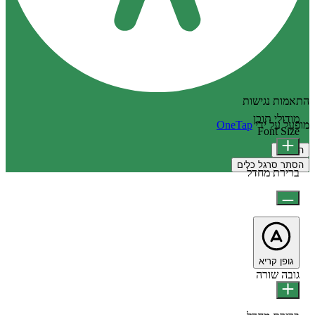
התאמות נגישות
מודולי תוכן
מופעל על ידי
OneTap
Font Size
הצהרה
הסתר סרגל כלים
ברירת מחדל
גופן קריא
גובה שורה