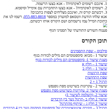
1. אינכם רשומים לאקדמיה? - אנא בצעו הרשמה.
2. רשומים לאקדמיה? - אנא בצעו התחברות עם אימייל וסיסמא.
3. רכשתם קורס זה, ואינכם מצליחים לצפות בתכנים?
אנא שלחו הודעת ווטסאפ למועדון במספר
055-883-8818
, רשמו לנו את
כתובת המייל עמו נרשמתם ושם הקורס אותו רכשתם.
פענוח השורש התודעתי של תסמיני הגוף
תוכן הקורס
סילבוס – שפת התסמינים
שיעור 1 - מבוא: סימפטומים הם מילים לכודות בגוף
מצגת שיעור 1: סימפטומים הם מילים לכודות בגוף
שיעור 1 – חלק א
שיעור 1 – חלק ב
שפת הרגשות
שפת התחושות
תרגיל 1 + 2
שיעור 2 - עקרונות בשרטוט מפת גופנפש
מצגת שיעור 2: עקרונות בשרטוט מפת גופנפש
שיעור 2- (השלמה לשיעור 1)
שיעור 2 חלק ב -תרגול גשר בין הרבדים
שיעור 2 חלק ג – שיתוף מהתרגול
תרגיל 3 – חקירה אינטואיטיבית של סימפטום המהווה גשר בין 4 הרבדים