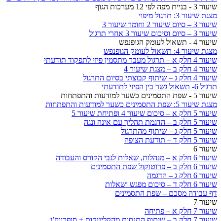
שיעור 3 - בניית מפה לפי 12 מערכות הגוף
מצגת שיעור 3: תרגול מיפוי
שיעור 3 – סיום שיעור 2 וחומר שיעור 3
שיעור 3 – סיום וסיכום שיעור 3 אחרי תרגול
שיעור 4 - תשאול לעומק הגופנפש
מצגת שיעור 4: תשאול לעומק הגופנפש
שיעור 4 חלק א – תרגול מעבר מתסמין פיזי לתפקוד תודעתי
שיעור 4 חלק ב – מצגת שיעור 4
שיעור 4 חלק ג – שיתוף קבוצתי בסיום התרגול
תרגיל 6- תשאול גשר בין הפיזי לתודעתי
שיעור 5 - שפת התסמינים כשער למודעות והתפתחות
מצגת שיעור 5: שפת התסמינים כשער למודעות והתפתחות
שיעור 5 חלק א – סיכום שיעור 4 ופתיחת שיעור 5
שיעור 5 חלק ב – הדגמת תהליך עם אינה ונגה
שיעור 5 חלק ג – שיתוף מהתרגול
שיעור 5 חלק ד – תודעת הצופה
שיעור 6
שיעור 6 חלק א – מנהלות, שאלות לגבי הקורס והעבודה
שיעור 6 חלק ב – פרוטוקול שפת התסמינים
שיעור 6 חלק ג – הדגמה
שיעור 6 חלק ד – סיכום מפגש ושאלות
דף עבודה מסכם – שפת התסמינים
שיעור 7
שיעור 7 חלק א – פתיחה
שיעור 7 חלק ב – שיתוף התנסות מהקליניקות + סופרוויז’ן