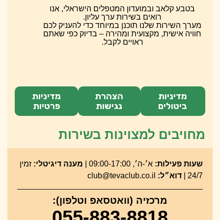
בטבע קלאב ובמועדון המטפלים הישראלי, אנו
רואים בשירות ערך עליון.
מערך השירות שלנו תוכנן במיוחד כדי להעניק לכם
חוויה אישית, מקצועית ומהירה – בדיוק כפי שאתם
ראויים לקבל.
מדיניות
הצהרת
מדיניות
ביטולים
נגישות
פרטיות
מחויבים למצוינות בשירות
שעות פעילות:
א׳-ה׳, 09:00-17:00 |
מענה דיגיטלי:
זמין
24/7 |
דוא״ל:
club@tevaclub.co.il
מרכזיה (וואטסאפ וטלפון):
055-883-8818