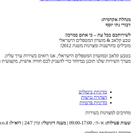
מנהלת אקדמית:
דבורי גתי יוסף
לשירותכם בכל עת – כי אתם במרכז!
טבע קלאב & מועדון המטפלים הישראלי
מובילים בחדשנות ומצוינות משנת 2012!
בטבע קלאב ובמועדון המטפלים הישראלי, אנו רואים בשירות ערך עליון.
מערך השירות שלנו תוכנן במיוחד כדי להעניק לכם חוויה אישית, מקצועית 
מדיניות ביטולים
הצהרת נגישות
מדיניות פרטיות
מחויבים למצוינות בשירות
שעות פעילות:
א׳-ה׳, 09:00-17:00 |
מענה דיגיטלי:
זמין 24/7 |
דוא״ל:
club@tevaclub.co.il
מרכזיה (וואטסאפ וטלפון):