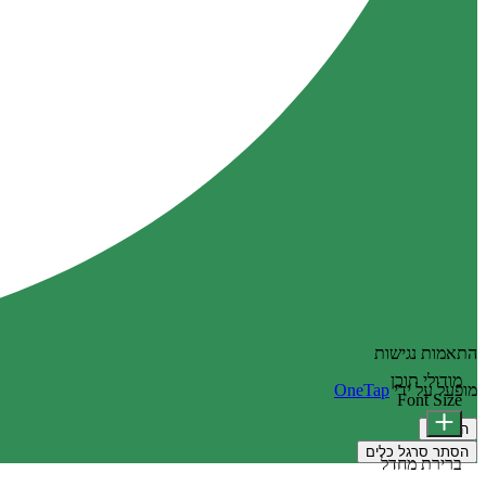
התאמות נגישות
מודולי תוכן
מופעל על ידי
OneTap
Font Size
הצהרה
הסתר סרגל כלים
ברירת מחדל