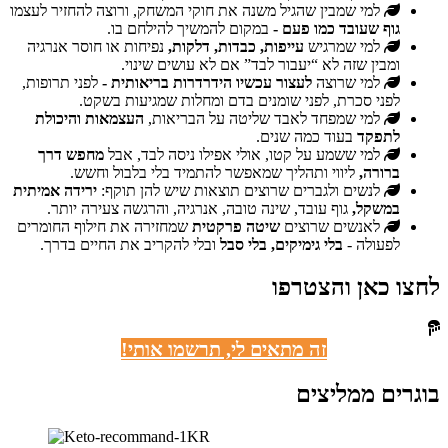
למי שמבין שהגיל משנה את חוקי המשחק, ורוצה להחזיר לעצמו
גוף שעובד כמו פעם -
במקום להמשיך להילחם בו.
למי שמרגיש
עייפות, כבדות, דלקות,
נפיחות או חוסר אנרגיה
ומבין שזה לא “יעבור לבד” אם לא עושים שינוי.
למי שרוצה
לעצור עכשיו הידרדרות בריאותית -
לפני תרופות,
לפני סכרת, לפני שומנים בדם ומחלות שמגיעות בשקט.
למי שמפחד לאבד שליטה על הבריאות,
העצמאות והיכולת
לתפקד
בעוד כמה שנים.
למי ששמע על קטו, אולי אפילו ניסה לבד, אבל
מחפש דרך
ברורה,
ליווי ותהליך שמאפשר להתמיד בלי בלבול וחשש.
לנשים ולגברים שרוצים תוצאות שיש להן תוקף:
ירידה אמיתית
במשקל,
גוף עובד, שינה טובה, אנרגיה, והרגשה צעירה יותר.
לאנשים שרוצים
שיטה פרקטית
שמחזירה את חילוף החומרים
לפעולה -
בלי גימיקים, בלי סבל
ובלי להקריב את החיים בדרך.
לחצו כאן והצטרפו
זה מתאים לי, תרשמו אותי!
בוגרים ממליצים