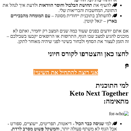
להעיף את
תחושת הבלבול וחוסר הוודאות
ולדעת איך לנהל את
התזונה, המחשבות והבריאות שלי.
להשתלב בתוכנית ייחודית מסוגה –
עם המומחה מהבכירים
בארץ
– יגאל קוטין.
אם אתם יודעים בפנים שעוד כמה שנים המצב רק יחמיר, ואתם לא
מוכנים להגיע למצב שבו הגוף, התרופות או הרופאים יקבעו בשבילכם –
זה הזמן לעצור את הסחף ולבחור בשינוי לפני שיהיה מאוחר לתקן.
לחצו כאן והצטרפו לקורס חיוני
אני רוצה להתחיל את השינוי!
למי התוכנית
Keto Next Together
מתאימה:
למי
שניסה כבר הכול -
דיאטות, תפריטים, ייעוציים, ספורט -
אבל הגוף לא משתף פעולה יותר,
והמשקל פשוט מסרב לרדת.