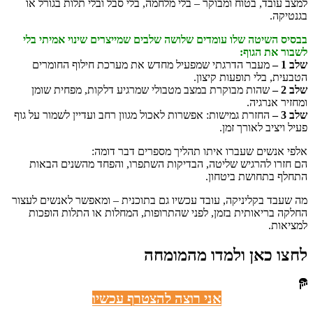
למצב עובד, בטוח ומבוקר – בלי מלחמה, בלי סבל ובלי תלות בגורל או
בגנטיקה.
בבסיס השיטה שלו עומדים שלושה שלבים שמייצרים שינוי אמיתי בלי
לשבור את הגוף:
שלב 1 –
מעבר הדרגתי שמפעיל מחדש את מערכת חילוף החומרים
הטבעית, בלי תופעות קיצון.
שלב 2 –
שהות מבוקרת במצב מטבולי שמרגיע דלקות, מפחית שומן
ומחזיר אנרגיה.
שלב 3 –
החזרת גמישות: אפשרות לאכול מגוון רחב ועדיין לשמור על גוף
פעיל ויציב לאורך זמן.
אלפי אנשים שעברו איתו תהליך מספרים דבר דומה:
הם חזרו להרגיש שליטה, הבדיקות השתפרו, והפחד מהשנים הבאות
התחלף בתחושת ביטחון.
מה שעבד בקליניקה, עובד עכשיו גם בתוכנית – ומאפשר לאנשים לעצור
החלקה בריאותית בזמן, לפני שהתרופות, המחלות או התלות הופכות
למציאות.
לחצו כאן ולמדו מהמומחה
אני רוצה להצטרף עכשיו