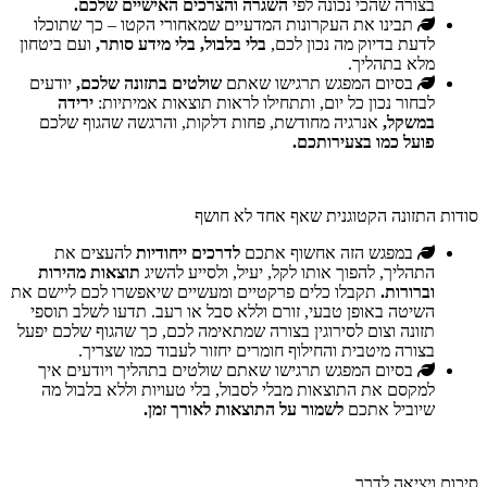
בצורה שהכי נכונה לפי
השגרה והצרכים האישיים שלכם.
תבינו את העקרונות המדעיים שמאחורי הקטו – כך שתוכלו
לדעת בדיוק מה נכון לכם,
בלי בלבול, בלי מידע סותר,
ועם ביטחון
מלא בתהליך.
בסיום המפגש תרגישו שאתם
שולטים בתזונה שלכם,
יודעים
לבחור נכון כל יום, ותתחילו לראות תוצאות אמיתיות:
ירידה
במשקל,
אנרגיה מחודשת, פחות דלקות, והרגשה שהגוף שלכם
פועל כמו בצעירותכם.
סודות התזונה הקטוגנית שאף אחד לא חושף
במפגש הזה אחשוף אתכם
לדרכים ייחודיות
להעצים את
התהליך, להפוך אותו לקל, יעיל, ולסייע להשיג
תוצאות מהירות
וברורות.
תקבלו כלים פרקטיים ומעשיים שיאפשרו לכם ליישם את
השיטה באופן טבעי, זורם וללא סבל או רעב. תדעו לשלב תוספי
תזונה וצום לסירוגין בצורה שמתאימה לכם, כך שהגוף שלכם יפעל
בצורה מיטבית והחילוף חומרים יחזור לעבוד כמו שצריך.
בסיום המפגש תרגישו שאתם שולטים בתהליך ויודעים איך
למקסם את התוצאות מבלי לסבול, בלי טעויות וללא בלבול מה
שיוביל אתכם
לשמור על התוצאות לאורך זמן.
סיכום ויציאה לדרך