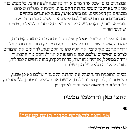
קבוצתיים בזום, שכל אחד מהם אורך בין שעה לשעה וחצי. כל מפגש בנוי
סביב
ידע פרקטי ומעשי בתזונה הקטוגנית,
משימות ומטלות שאתם
מבצעים בין המפגשים, עם
משוב אישי, מענה לאתגרים מהחיים
היומיומיים והבהרות שיעזרו לכם ליישם את השיטה בצורה מדויקת
ובטוחה.
בנוסף, תקבלו גישה לקבוצת וואטסאפ סגורה לשאלות, טיפים
ושיתופי חוויות.
את התהליך הזה יעביר
יגאל קוטין,
נטורופת ומומחה לתזונה קטוגנית,
שמלווה אנשים שנים רבות להשגת תוצאות מדויקות ובריאותיות. יגאל
ידריך אתכם איך להכין את הגוף לתזונה הקטוגנית, להתאים את התפריט
לצרכים האישיים שלכם,
למנוע תופעות לוואי ולמקסם את התוצאות –
ירידה במשקל,
אנרגיה מחודשת, פחות דלקות, פחות חששות למחלות,
וחזרה לשליטה מלאה על הגוף שלכם.
בסיום התוכנית תדעו לנהל את התזונה הקטוגנית שלכם באופן טבעי,
פשוט וזורם, להבין מה נכון לכם, וליישם את השיטה בביטחון,
בלי טעויות,
בלי סבל ועם תוצאות שמחזיקות לאורך זמן.
לחצו כאן והרשמו עכשיו
אני רוצה להשתתף בסדנת תזונה קטוגנית!
אודות המרצה: