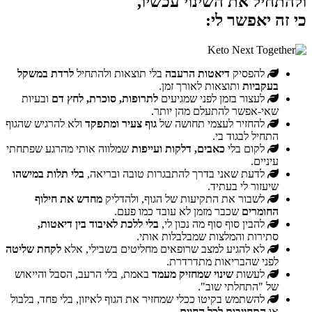
ולהתחיל את השינוי עכשיו,
כי זה יאפשר לי:
להפסיק
דיאטות הרעבה
בלי תוצאות ולהתחיל
לרדת במשקל
בעקביות
ותוצאות לאורך זמן.
לעצור בזמן לפני שמגיעים
לתרופות, סוכרת, לחץ דם
ובעיות
שאי-אפשר להתעלם מהן יותר.
להחזיר לעצמי תחושה של
גוף צעיר ומתפקד
ולא להרגיש שהגוף
התחיל לבגוד בי.
לקום בלי
כאבים, דלקות ועייפות
שמלווה אותי מהרגע שפתחתי
עיניים.
לדעת שאני בדרך להתבגרות טובה ובריאה,
בלי תלות במישהו
שיעזור לי בעתיד.
לשבור את התקיעות של הגוף, ולהדליק
מחדש את חילוף
החומרים
שכבר מזמן לא עובד כמו פעם.
להבין סוף סוף מה נכון לי,
בלי ללכת לאיבוד בין דיאטות,
סתירות והמלצות שמבלבלות אותי.
לא להגיע למצב שרופאים מחליטים בשבילי, אלא
לקחת שליטה
לפני שהבריאות מתדרדרת.
לעשות
שינוי שמחזיק מעמד
באמת, בלי הרעב, הסבל והייאוש
של "התחלתי שוב".
להשתמש בקיטו ככלי שמחזיר את הגוף לאיזון, בלי פחד, בלבול
או
התחייבות לכל החיים.