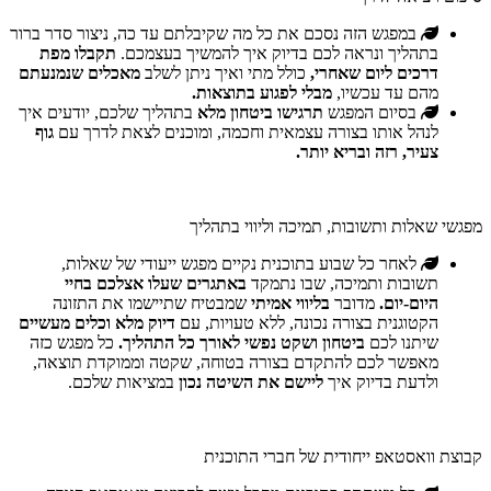
במפגש הזה נסכם את כל מה שקיבלתם עד כה, ניצור סדר ברור
בתהליך ונראה לכם בדיוק איך להמשיך בעצמכם.
תקבלו מפת
דרכים ליום שאחרי,
כולל מתי ואיך ניתן לשלב
מאכלים שנמנעתם
מהם עד עכשיו,
מבלי לפגוע בתוצאות.
בסיום המפגש
תרגישו ביטחון מלא
בתהליך שלכם, יודעים איך
לנהל אותו בצורה עצמאית וחכמה, ומוכנים לצאת לדרך עם
גוף
צעיר, רזה ובריא יותר.
מפגשי שאלות ותשובות, תמיכה וליווי בתהליך
לאחר כל שבוע בתוכנית נקיים מפגש ייעודי של שאלות,
תשובות ותמיכה, שבו נתמקד
באתגרים שעלו אצלכם בחיי
היום-יום.
מדובר
בליווי אמיתי
שמבטיח שתיישמו את התזונה
הקטוגנית בצורה נכונה, ללא טעויות, עם
דיוק מלא וכלים מעשיים
שיתנו לכם
ביטחון ושקט נפשי לאורך כל התהליך.
כל מפגש כזה
מאפשר לכם להתקדם בצורה בטוחה, שקטה וממוקדת תוצאה,
ולדעת בדיוק איך
ליישם את השיטה נכון
במציאות שלכם.
קבוצת וואסטאפ ייחודית של חברי התוכנית