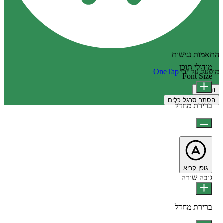
התאמות נגישות
מודולי תוכן
מופעל על ידי
OneTap
Font Size
הצהרה
הסתר סרגל כלים
ברירת מחדל
גופן קריא
גובה שורה
ברירת מחדל