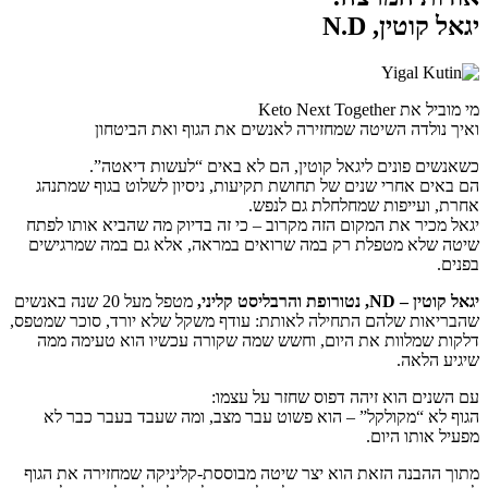
יגאל קוטין, N.D
מי מוביל את Keto Next Together
ואיך נולדה השיטה שמחזירה לאנשים את הגוף ואת הביטחון
כשאנשים פונים ליגאל קוטין, הם לא באים “לעשות דיאטה”.
הם באים אחרי שנים של תחושת תקיעות, ניסיון לשלוט בגוף שמתנהג
אחרת, ועייפות שמחלחלת גם לנפש.
יגאל מכיר את המקום הזה מקרוב – כי זה בדיוק מה שהביא אותו לפתח
שיטה שלא מטפלת רק במה שרואים במראה, אלא גם במה שמרגישים
בפנים.
יגאל קוטין – ND, נטורופת והרבליסט קליני,
מטפל מעל 20 שנה באנשים
שהבריאות שלהם התחילה לאותת: עודף משקל שלא יורד, סוכר שמטפס,
דלקות שמלוות את היום, וחשש שמה שקורה עכשיו הוא טעימה ממה
שיגיע הלאה.
עם השנים הוא זיהה דפוס שחזר על עצמו:
הגוף לא “מקולקל” – הוא פשוט עבר מצב, ומה שעבד בעבר כבר לא
מפעיל אותו היום.
מתוך ההבנה הזאת הוא יצר שיטה מבוססת-קליניקה שמחזירה את הגוף