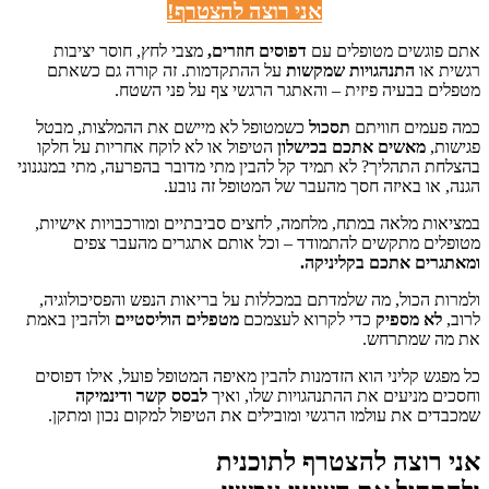
אני רוצה להצטרף!
אתם פוגשים מטופלים עם
דפוסים חוזרים,
מצבי לחץ, חוסר יציבות
רגשית או
התנהגויות שמקשות
על ההתקדמות. זה קורה גם כשאתם
מטפלים בבעיה פיזית – והאתגר הרגשי צף על פני השטח.
כמה פעמים חוויתם
תסכול
כשמטופל לא מיישם את ההמלצות, מבטל
פגישות,
מאשים אתכם בכישלון
הטיפול או לא לוקח אחריות על חלקו
בהצלחת התהליך? לא תמיד קל להבין מתי מדובר בהפרעה, מתי במנגנוני
הגנה, או באיזה חסך מהעבר של המטופל זה נובע.
במציאות מלאה במתח, מלחמה, לחצים סביבתיים ומורכבויות אישיות,
מטופלים מתקשים להתמודד – וכל אותם אתגרים מהעבר צפים
ומאתגרים אתכם בקליניקה.
ולמרות הכול, מה שלמדתם במכללות על בריאות הנפש והפסיכולוגיה,
לרוב,
לא מספיק
כדי לקרוא לעצמכם
מטפלים הוליסטיים
ולהבין באמת
את מה שמתרחש.
כל מפגש קליני הוא הזדמנות להבין מאיפה המטופל פועל, אילו דפוסים
וחסכים מניעים את ההתנהגויות שלו, ואיך
לבסס קשר ודינמיקה
שמכבדים את עולמו הרגשי ומובילים את הטיפול למקום נכון ומתקן.
אני רוצה להצטרף לתוכנית