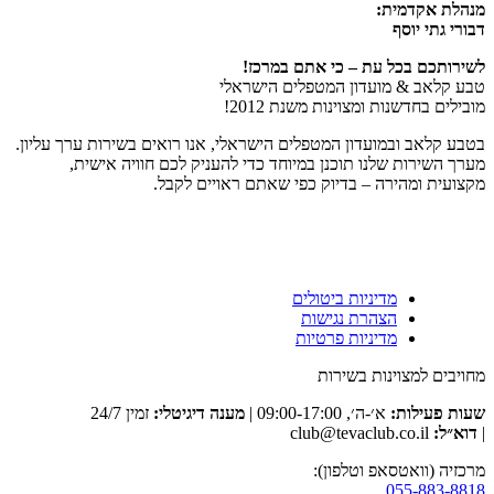
מנהלת אקדמית:
דבורי גתי יוסף
לשירותכם בכל עת – כי אתם במרכז!
טבע קלאב & מועדון המטפלים הישראלי
מובילים בחדשנות ומצוינות משנת 2012!
בטבע קלאב ובמועדון המטפלים הישראלי, אנו רואים בשירות ערך עליון.
מערך השירות שלנו תוכנן במיוחד כדי להעניק לכם חוויה אישית,
מקצועית ומהירה – בדיוק כפי שאתם ראויים לקבל.
מדיניות ביטולים
הצהרת נגישות
מדיניות פרטיות
מחויבים למצוינות בשירות
שעות פעילות:
א׳-ה׳, 09:00-17:00 |
מענה דיגיטלי:
זמין 24/7
|
דוא״ל:
club@tevaclub.co.il
מרכזיה (וואטסאפ וטלפון):
055-883-8818