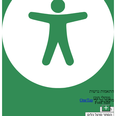
התאמות נגישות
מודולי תוכן
מופעל על ידי
OneTap
Font Size
הצהרה
הסתר סרגל כלים