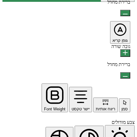
ברירת מחדל
גופן קריא
גובה שורה
ברירת מחדל
סמן
ריווח אותיות
יישר טקסט
Font Weight
צבע מודולים