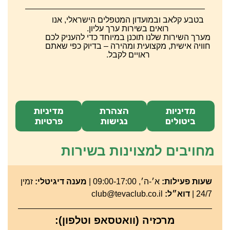
בטבע קלאב ובמועדון המטפלים הישראלי, אנו
רואים בשירות ערך עליון.
מערך השירות שלנו תוכנן במיוחד כדי להעניק לכם
חוויה אישית, מקצועית ומהירה – בדיוק כפי שאתם
ראויים לקבל.
מדיניות
הצהרת
מדיניות
ביטולים
נגישות
פרטיות
מחויבים למצוינות בשירות
שעות פעילות:
א׳-ה׳, 09:00-17:00 |
מענה דיגיטלי:
זמין
24/7 |
דוא״ל:
club@tevaclub.co.il
מרכזיה (וואטסאפ וטלפון):