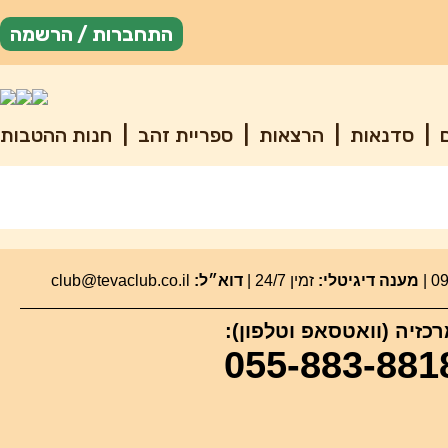
התחברות / הרשמה
ם
|
סדנאות
|
הרצאות
|
ספריית זהב
|
חנות ההטבות
מענה דיגיטלי:
זמין 24/7 |
דוא״ל:
club@tevaclub.co.il
כזיה (וואטסאפ וטלפון):
055-883-881