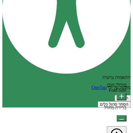
התאמות נגישות
מודולי תוכן
מופעל על ידי
OneTap
Font Size
הצהרה
הסתר סרגל כלים
ברירת מחדל