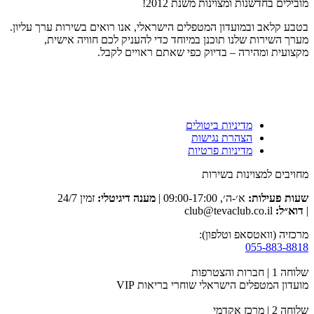
מובילים בחדשנות ומצוינות משנת 2012!
בטבע קלאב ובמועדון המטפלים הישראלי, אנו רואים בשירות ערך עליון.
מערך השירות שלנו תוכנן במיוחד כדי להעניק לכם חוויה אישית,
מקצועית ומהירה – בדיוק כפי שאתם ראויים לקבל.
מדיניות ביטולים
הצהרת נגישות
מדיניות פרטיות
מחויבים למצוינות בשירות
שעות פעילות:
א׳-ה׳, 09:00-17:00 |
מענה דיגיטלי:
זמין 24/7
|
דוא״ל:
club@tevaclub.co.il
מרכזיה (וואטסאפ וטלפון):
055-883-8818
שלוחה 1 | חברות והצטרפות
מועדון המטפלים הישראלי שוחרי בריאות VIP
שלוחה 2 | מרכז אקדמי