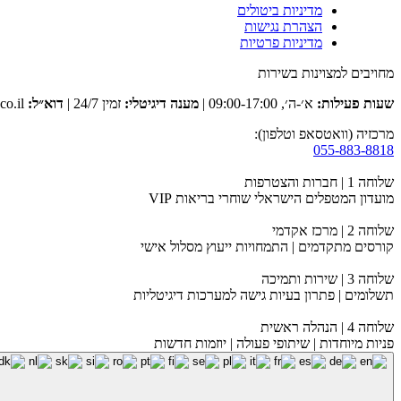
מדיניות ביטולים
הצהרת נגישות
מדיניות פרטיות
מחויבים למצוינות בשירות
שעות פעילות:
א׳-ה׳, 09:00-17:00 |
מענה דיגיטלי:
זמין 24/7 |
דוא״ל:
club@tevaclub.co.il
מרכזיה (וואטסאפ וטלפון):
055-883-8818
שלוחה 1 | חברות והצטרפות
מועדון המטפלים הישראלי שוחרי בריאות VIP
שלוחה 2 | מרכז אקדמי
קורסים מתקדמים | התמחויות ייעוץ מסלול אישי
שלוחה 3 | שירות ותמיכה
תשלומים | פתרון בעיות גישה למערכות דיגיטליות
שלוחה 4 | הנהלה ראשית
פניות מיוחדות | שיתופי פעולה | יוזמות חדשות