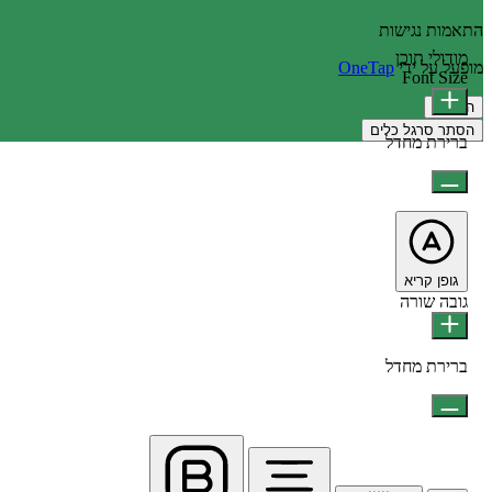
התאמות נגישות
מודולי תוכן
מופעל על ידי
OneTap
Font Size
הצהרה
הסתר סרגל כלים
ברירת מחדל
גופן קריא
גובה שורה
ברירת מחדל