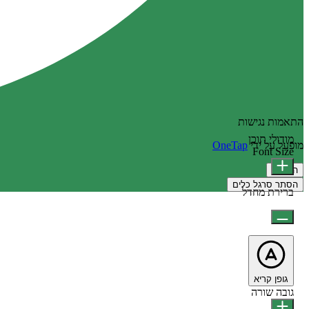
התאמות נגישות
מודולי תוכן
מופעל על ידי
OneTap
Font Size
הצהרה
הסתר סרגל כלים
ברירת מחדל
גופן קריא
גובה שורה