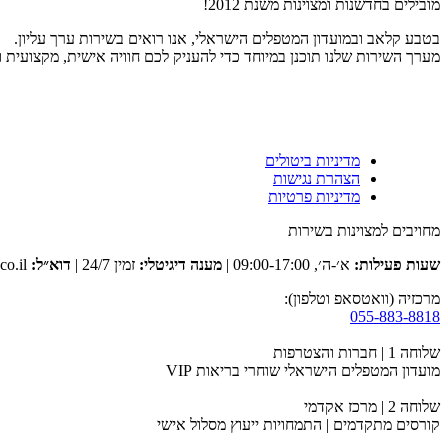
מובילים בחדשנות ומצוינות משנת 2012!
בטבע קלאב ובמועדון המטפלים הישראלי, אנו רואים בשירות ערך עליון.
מערך השירות שלנו תוכנן במיוחד כדי להעניק לכם חוויה אישית, מקצועית 
מדיניות ביטולים
הצהרת נגישות
מדיניות פרטיות
מחויבים למצוינות בשירות
שעות פעילות:
א׳-ה׳, 09:00-17:00 |
מענה דיגיטלי:
זמין 24/7 |
דוא״ל:
club@tevaclub.co.il
מרכזיה (וואטסאפ וטלפון):
055-883-8818
שלוחה 1 | חברות והצטרפות
מועדון המטפלים הישראלי שוחרי בריאות VIP
שלוחה 2 | מרכז אקדמי
קורסים מתקדמים | התמחויות ייעוץ מסלול אישי