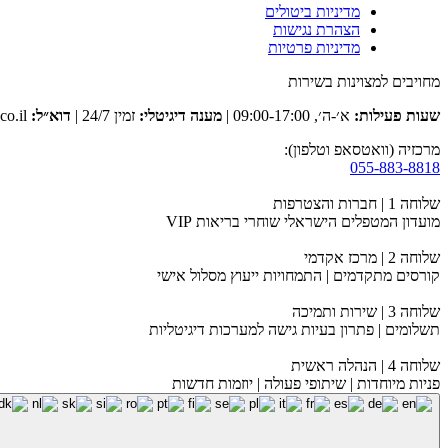
מדיניות ביטולים
הצהרת נגישות
מדיניות פרטיות
מחויבים למצוינות בשירות
שעות פעילות:
א׳-ה׳, 09:00-17:00 |
מענה דיגיטלי:
זמין 24/7 |
דוא״ל:
club@tevaclub.co.il
מרכזיה (וואטסאפ וטלפון):
055-883-8818
שלוחה 1 | חברות והצטרפות
מועדון המטפלים הישראלי שוחרי בריאות VIP
שלוחה 2 | מרכז אקדמי
קורסים מתקדמים | התמחויות ייעוץ מסלול אישי
שלוחה 3 | שירות ותמיכה
תשלומים | פתרון בעיות גישה למערכות דיגיטליות
שלוחה 4 | הנהלה ראשית
פניות מיוחדות | שיתופי פעולה | יוזמות חדשות