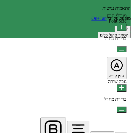
התאמות נגישות
מודולי תוכן
מופעל על ידי
OneTap
Font Size
הצהרה
הסתר סרגל כלים
ברירת מחדל
גופן קריא
גובה שורה
ברירת מחדל