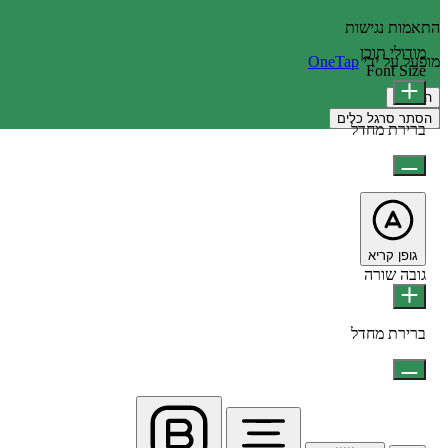
התאמות נגישות
מודולי תוכן
מופעל על ידי
OneTap
Font Size
הצהרה
הסתר סרגל כלים
ברירת מחדל
גופן קריא
גובה שורה
ברירת מחדל