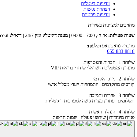
מדיניות ביטולים
הצהרת נגישות
מדיניות פרטיות
מחויבים למצוינות בשירות
שעות פעילות:
א׳-ה׳, 09:00-17:00 |
מענה דיגיטלי:
זמין 24/7 |
דוא״ל:
club@tevaclub.co.il
מרכזיה (וואטסאפ וטלפון):
055-883-8818
שלוחה 1 | חברות והצטרפות
מועדון המטפלים הישראלי שוחרי בריאות VIP
שלוחה 2 | מרכז אקדמי
קורסים מתקדמים | התמחויות ייעוץ מסלול אישי
שלוחה 3 | שירות ותמיכה
תשלומים | פתרון בעיות גישה למערכות דיגיטליות
שלוחה 4 | הנהלה ראשית
פניות מיוחדות | שיתופי פעולה | יוזמות חדשות