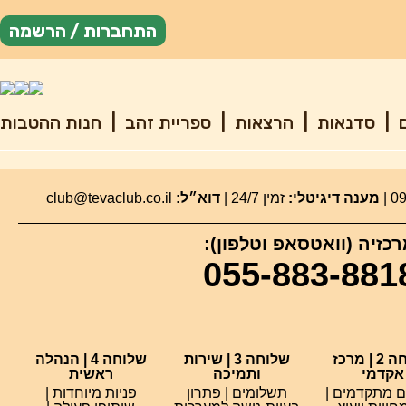
התחברות / הרשמה
ם
|
סדנאות
|
הרצאות
|
ספריית זהב
|
חנות ההטבות
מענה דיגיטלי:
זמין 24/7 |
דוא״ל:
club@tevaclub.co.il
כזיה (וואטסאפ וטלפון):
055-883-881
שלוחה 2 | מרכז
שלוחה 3 | שירות
שלוחה 4 | הנהלה
אקדמי
ותמיכה
ראשית
ם מתקדמים |
תשלומים | פתרון
פניות מיוחדות |