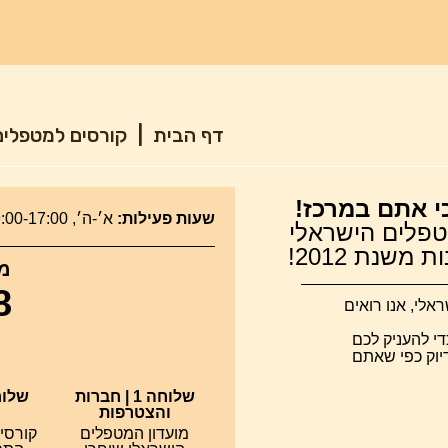
דף הבית
|
קורסים למטפלי
י אתם במרכז!
שעות פעילות:
א׳-ה׳, 09:00-17:00 |
טפלים הישראלי
משנת 2012!
מר
8
לי, אנו רואים
די להעניק לכם
דיוק כפי שאתם
שלוחה 1 | חברות
והצטרפות
מועדון המטפלים
קורסי