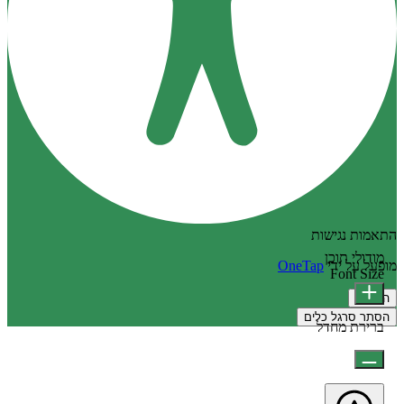
התאמות נגישות
מודולי תוכן
מופעל על ידי
OneTap
Font Size
הצהרה
הסתר סרגל כלים
ברירת מחדל