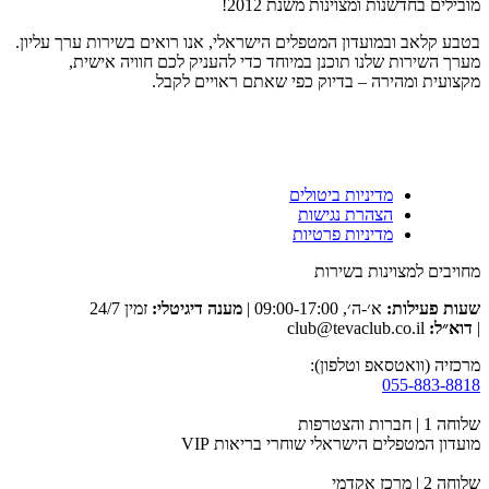
מובילים בחדשנות ומצוינות משנת 2012!
בטבע קלאב ובמועדון המטפלים הישראלי, אנו רואים בשירות ערך עליון.
מערך השירות שלנו תוכנן במיוחד כדי להעניק לכם חוויה אישית,
מקצועית ומהירה – בדיוק כפי שאתם ראויים לקבל.
מדיניות ביטולים
הצהרת נגישות
מדיניות פרטיות
מחויבים למצוינות בשירות
שעות פעילות:
א׳-ה׳, 09:00-17:00 |
מענה דיגיטלי:
זמין 24/7
|
דוא״ל:
club@tevaclub.co.il
מרכזיה (וואטסאפ וטלפון):
055-883-8818
שלוחה 1 | חברות והצטרפות
מועדון המטפלים הישראלי שוחרי בריאות VIP
שלוחה 2 | מרכז אקדמי