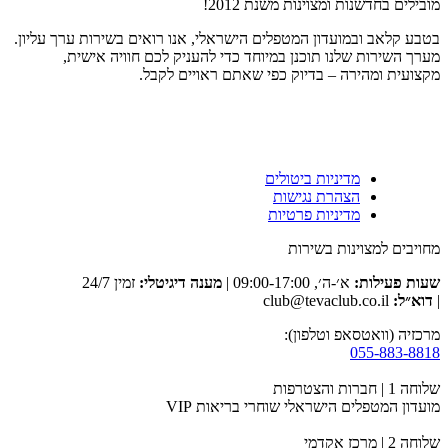
מובילים בחדשנות ומצוינות משנת 2012!
בטבע קלאב ובמועדון המטפלים הישראלי, אנו רואים בשירות ערך עליון.
מערך השירות שלנו תוכנן במיוחד כדי להעניק לכם חוויה אישית,
מקצועית ומהירה – בדיוק כפי שאתם ראויים לקבל.
מדיניות ביטולים
הצהרת נגישות
מדיניות פרטיות
מחויבים למצוינות בשירות
שעות פעילות:
א׳-ה׳, 09:00-17:00 |
מענה דיגיטלי:
זמין 24/7
|
דוא״ל:
club@tevaclub.co.il
מרכזיה (וואטסאפ וטלפון):
055-883-8818
שלוחה 1 | חברות והצטרפות
מועדון המטפלים הישראלי שוחרי בריאות VIP
שלוחה 2 | מרכז אקדמי