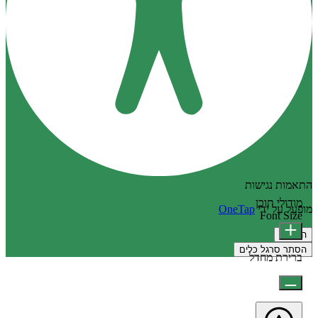
התאמות נגישות
מודולי תוכן
מופעל על ידי
OneTap
Font Size
הצהרה
הסתר סרגל כלים
ברירת מחדל