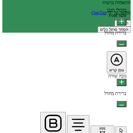
התאמות נגישות
מודולי תוכן
מופעל על ידי
OneTap
Font Size
הצהרה
הסתר סרגל כלים
ברירת מחדל
גופן קריא
גובה שורה
ברירת מחדל