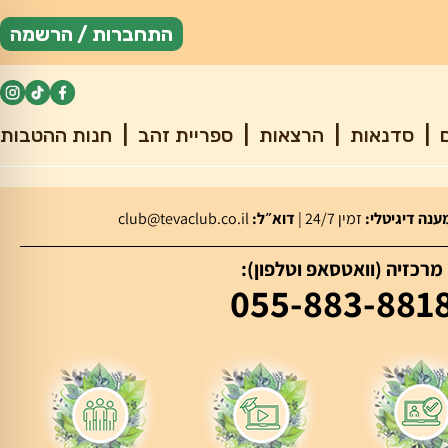
התחברות / הרשמה
ם
|
סדנאות
|
הרצאות
|
ספריית זהב
|
חנות ההטבות
נה דיגיטלי:
זמין 24/7 |
דוא״ל:
club@tevaclub.co.il
מרכזיה (וואטסאפ וטלפון):
055-883-881