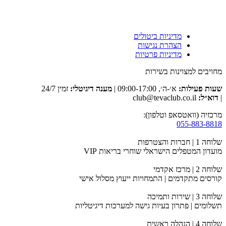
מדיניות ביטולים
הצהרת נגישות
מדיניות פרטיות
מחויבים למצוינות בשירות
שעות פעילות:
א׳-ה׳, 09:00-17:00 |
מענה דיגיטלי:
זמין 24/7
|
דוא״ל:
club@tevaclub.co.il
מרכזיה (וואטסאפ וטלפון):
055-883-8818
שלוחה 1 | חברות והצטרפות
מועדון המטפלים הישראלי שוחרי בריאות VIP
שלוחה 2 | מרכז אקדמי
קורסים מתקדמים | התמחויות ייעוץ מסלול אישי
שלוחה 3 | שירות ותמיכה
תשלומים | פתרון בעיות גישה למערכות דיגיטליות
שלוחה 4 | הנהלה ראשית