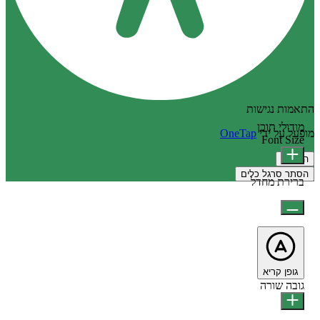
התאמות נגישות
מודולי תוכן
מופעל על ידי
OneTap
Font Size
הצהרה
הסתר סרגל כלים
ברירת מחדל
גופן קריא
גובה שורה