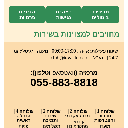
מדיניות
הצהרת
מדיניות
ביטולים
נגישות
פרטיות
מחויבים למצוינות בשירות
שעות פעילות:
א׳-ה׳, 09:00-17:00 |
מענה דיגיטלי:
זמין
24/7 |
דוא״ל:
club@tevaclub.co.il
מרכזיה (וואטסאפ וטלפון):
055-883-8818
שלוחה 1 |
שלוחה 2 |
שלוחה 3 |
שלוחה 4 |
חברות
מרכז אקדמי
שירות
הנהלה
והצטרפות
ותמיכה
ראשית
קורסים
מועדון
מתקדמים |
תשלומים |
פניות