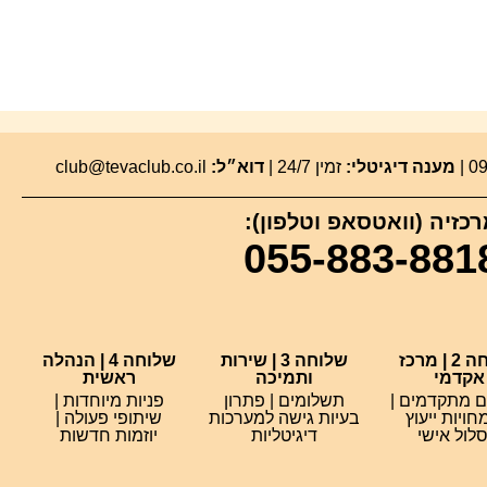
מענה דיגיטלי:
זמין 24/7 |
דוא״ל:
club@tevaclub.co.il
כזיה (וואטסאפ וטלפון):
055-883-881
שלוחה 2 | מרכז
שלוחה 3 | שירות
שלוחה 4 | הנהלה
אקדמי
ותמיכה
ראשית
ם מתקדמים |
תשלומים | פתרון
פניות מיוחדות |
ויות ייעוץ
בעיות גישה למערכות
שיתופי פעולה |
לול אישי
דיגיטליות
יוזמות חדשות