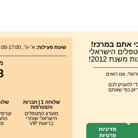
י אתם במרכז!
שעות פעילות:
א׳-ה׳, 09:00-17:00 |
טפלים הישראלי
משנת 2012!
מר
8
לי, אנו רואים
די להעניק לכם
דיוק כפי שאתם
שלוחה 1 | חברות
והצטרפות
מועדון המטפלים
קורסי
הישראלי שוחרי
התמח
בריאות VIP
מס
מדיניות
פרטיות