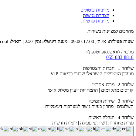
מדיניות ביטולים
הצהרת נגישות
מדיניות פרטיות
מחויבים למצוינות בשירות
שעות פעילות:
א׳-ה׳, 09:00-17:00 |
מענה דיגיטלי:
זמין 24/7 |
דוא״ל:
club@tevaclub.co.il
מרכזיה (וואטסאפ וטלפון):
055-883-8818
שלוחה 1 | חברות והצטרפות
מועדון המטפלים הישראלי שוחרי בריאות VIP
שלוחה 2 | מרכז אקדמי
קורסים מתקדמים | התמחויות ייעוץ מסלול אישי
שלוחה 3 | שירות ותמיכה
תשלומים | פתרון בעיות גישה למערכות דיגיטליות
שלוחה 4 | הנהלה ראשית
פניות מיוחדות | שיתופי פעולה | יוזמות חדשות