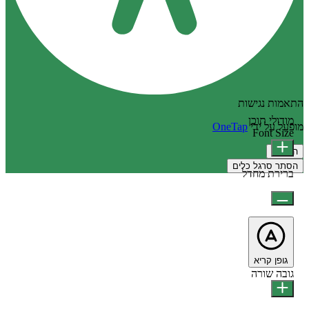
התאמות נגישות
מודולי תוכן
מופעל על ידי
OneTap
Font Size
הצהרה
הסתר סרגל כלים
ברירת מחדל
גופן קריא
גובה שורה