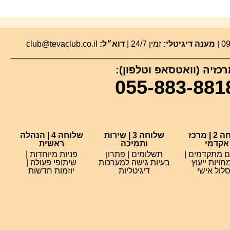
מענה דיגיטלי:
זמין 24/7 |
דוא״ל:
club@tevaclub.co.il
כזיה (וואטסאפ וטלפון):
055-883-881
שלוחה 2 | מרכז
שלוחה 3 | שירות
שלוחה 4 | הנהלה
אקדמי
ותמיכה
ראשית
ם מתקדמים |
תשלומים | פתרון
פניות מיוחדות |
ויות ייעוץ
בעיות גישה למערכות
שיתופי פעולה |
לול אישי
דיגיטליות
יוזמות חדשות