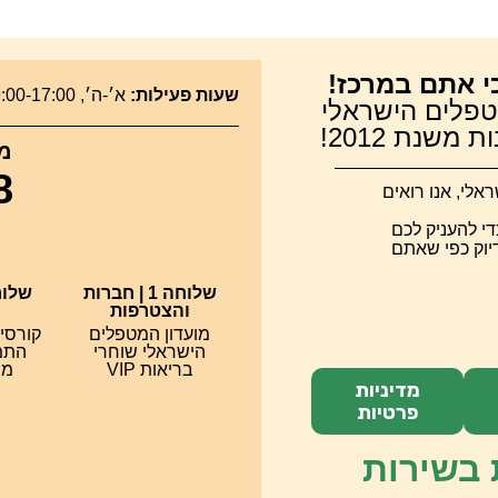
י אתם במרכז!
שעות פעילות:
א׳-ה׳, 09:00-17:00 |
טפלים הישראלי
משנת 2012!
מר
8
לי, אנו רואים
די להעניק לכם
דיוק כפי שאתם
שלוחה 1 | חברות
והצטרפות
מועדון המטפלים
קורסי
הישראלי שוחרי
התמח
בריאות VIP
מס
מדיניות
פרטיות
 בשירות